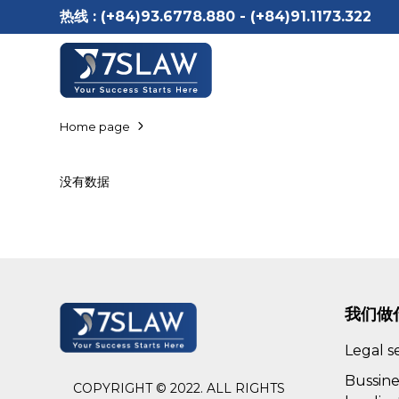
热线 :
(+84)93.6778.880 - (+84)91.1173.322
Home page
没有数据
我们做
Legal s
Bussine
COPYRIGHT © 2022. ALL RIGHTS