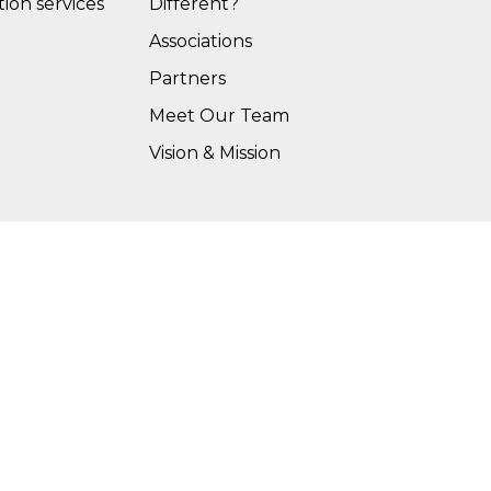
tion services
Different?
Associations
Partners
Meet Our Team
Vision & Mission